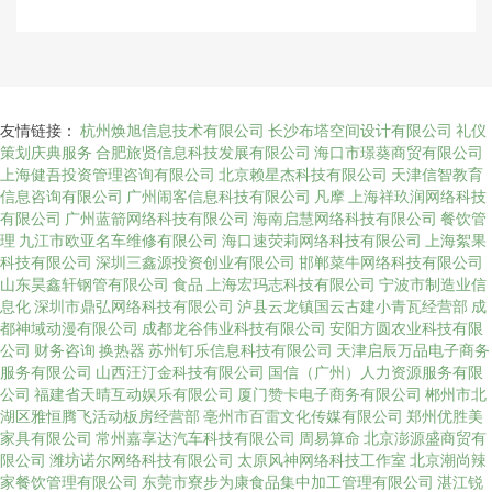
友情链接：
杭州焕旭信息技术有限公司
长沙布塔空间设计有限公司
礼仪
策划庆典服务
合肥旅贤信息科技发展有限公司
海口市璟葵商贸有限公司
上海健吾投资管理咨询有限公司
北京赖星杰科技有限公司
天津信智教育
信息咨询有限公司
广州闹客信息科技有限公司
凡摩
上海祥玖润网络科技
有限公司
广州蓝箭网络科技有限公司
海南启慧网络科技有限公司
餐饮管
理
九江市欧亚名车维修有限公司
海口速荧莉网络科技有限公司
上海絮果
科技有限公司
深圳三鑫源投资创业有限公司
邯郸菜牛网络科技有限公司
山东昊鑫轩钢管有限公司
食品
上海宏玛志科技有限公司
宁波市制造业信
息化
深圳市鼎弘网络科技有限公司
泸县云龙镇国云古建小青瓦经营部
成
都神域动漫有限公司
成都龙谷伟业科技有限公司
安阳方圆农业科技有限
公司
财务咨询
换热器
苏州钉乐信息科技有限公司
天津启辰万品电子商务
服务有限公司
山西汪汀金科技有限公司
国信（广州）人力资源服务有限
公司
福建省天晴互动娱乐有限公司
厦门赞卡电子商务有限公司
郴州市北
湖区雅恒腾飞活动板房经营部
亳州市百雷文化传媒有限公司
郑州优胜美
家具有限公司
常州嘉享达汽车科技有限公司
周易算命
北京澎源盛商贸有
限公司
潍坊诺尔网络科技有限公司
太原风神网络科技工作室
北京潮尚辣
家餐饮管理有限公司
东莞市寮步为康食品集中加工管理有限公司
湛江锐